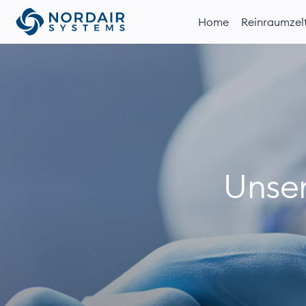
Home
Reinraum­zel
Unse