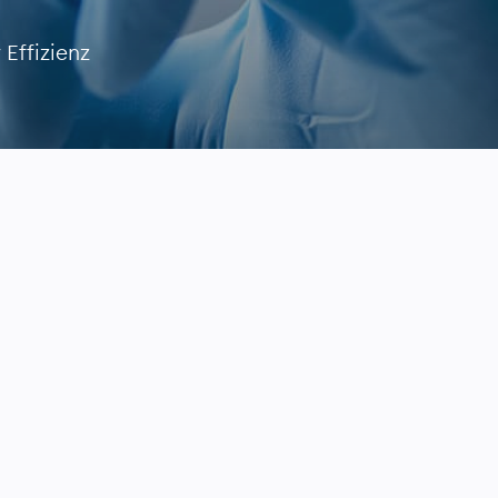
Effizienz
Startups
Photonik
Mikroelektronik
Alle ansehen
Forschung